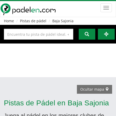
Toggl
navig
Home
Pistas de pádel
Baja Sajonia
Ocultar mapa
Pistas de Pádel en Baja Sajonia
Juega al pádel en los mejores clubes de