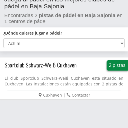
pádel en Baja Sajonia
Encontradas
2
pistas de pádel en Baja Sajonia
en
1
centros de pádel
¿Dónde quieres jugar a pádel?
Sportclub Schwarz-Weiß Cuxhaven
2 pistas
El club Sportclub Schwarz-Weiß Cuxhaven está situado en
Cuxhaven. Las instalaciones están equipadas con 2 pistas de
pádel...
Cuxhaven
|
Contactar